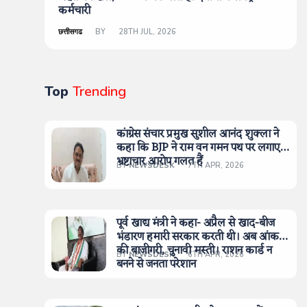
कर्मचारी
छत्तीसगढ
BY
28TH JUL, 2026
Top
Trending
कांग्रेस संचार प्रमुख सुशील आनंद शुक्ला ने
कहा कि BJP ने राम वन गमन पथ पर लगाए
भ्रष्टाचार आरोप गलत हैं
BY
NEWSDESK
7TH APR, 2026
पूर्व खाद्य मंत्री ने कहा- अप्रैल से खाद-बीज
भंडारण हमारी सरकार करती थी। अब आंकड़ों
की बाजीगरी, चुनावी मस्ती। राशन कार्ड न
BY
NEWSDESK
6TH APR, 2026
बनने से जनता परेशान