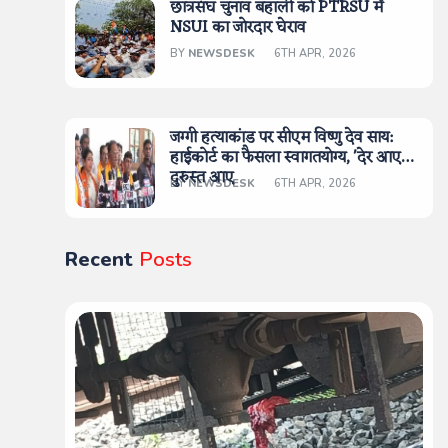
छात्रसंघ चुनाव बहाली को PTRSU में
NSUI का जोरदार घेराव
BY
NEWSDESK
6TH APR, 2026
जग्गी हत्याकांड पर सीएम विष्णु देव साय:
हाईकोर्ट का फैसला स्वागतयोग्य, 'देर आए
दुरुस्त आए
BY
NEWSDESK
6TH APR, 2026
Recent
Posts