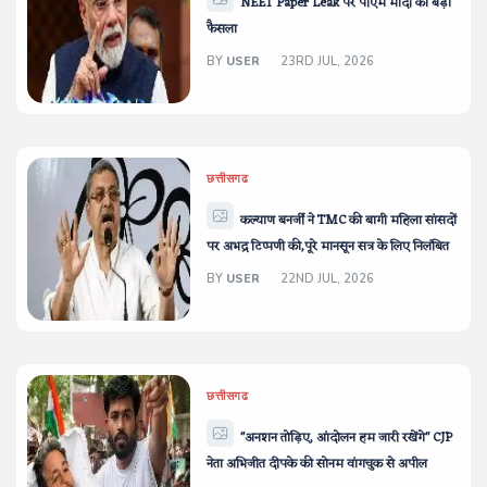
NEET Paper Leak पर पीएम मोदी का बड़ा
फैसला
BY
USER
23RD JUL, 2026
छत्तीसगढ
कल्याण बनर्जी ने TMC की बागी महिला सांसदों
पर अभद्र टिप्पणी की,पूरे मानसून सत्र के लिए निलंबित
BY
USER
22ND JUL, 2026
छत्तीसगढ
"अनशन तोड़िए, आंदोलन हम जारी रखेंगे" CJP
नेता अभिजीत दीपके की सोनम वांगचुक से अपील