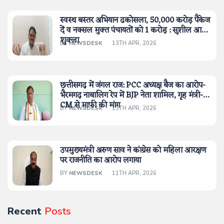
स्वस्थ बस्तर अभियान ढकोसला, 50,000 करोड़ पैकेज
दें व नक्सल मुक्त पंचायतों को 1 करोड़ : सुशील आनंद
शुक्ला
BY
NEWSDESK
13TH APR, 2026
छत्तीसगढ़ में जंगल राज: PCC अध्यक्ष बैज का आरोप-
भैरमगढ़ नाबालिग रेप में BJP नेता शामिल, गृह मंत्री-
CM से माफी की मांग
BY
NEWSDESK
13TH APR, 2026
उपमुख्यमंत्री अरुण साव ने कांग्रेस को महिला आरक्षण
पर राजनीति का आरोप लगाया
BY
NEWSDESK
11TH APR, 2026
Recent
Posts