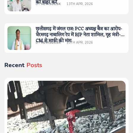
को बाहर करें
BY
NEWSDESK
13TH APR, 2026
छत्तीसगढ़ में जंगल राज: PCC अध्यक्ष बैज का आरोप-
भैरमगढ़ नाबालिग रेप में BJP नेता शामिल, गृह मंत्री-
CM से माफी की मांग
BY
NEWSDESK
13TH APR, 2026
Recent
Posts