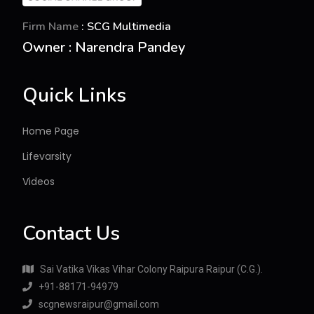
Firm Name
: SCG Multimedia
Owner : Narendra Pandey
Quick Links
Home Page
Lifevarsity
Videos
Contact Us
Sai Vatika Vikas Vihar Colony Raipura Raipur (C.G.).
+91-88171-94979
scgnewsraipur@gmail.com