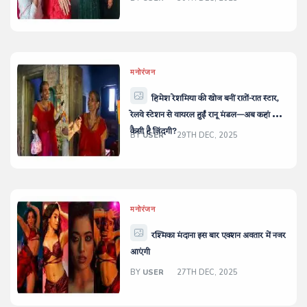
मनोरंजन
हिमेश रेशमिया की खोज बनीं रातों-रात स्टार,
रेलवे स्टेशन से वायरल हुईं रानू मंडल—अब कहां और
कैसी है ज़िंदगी?
BY
USER
29TH DEC, 2025
मनोरंजन
रश्मिका मंदाना इस बार एक्शन अवतार में नजर
आएंगी
BY
USER
27TH DEC, 2025