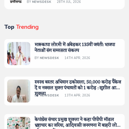
छत्तीसगढ
BY
NEWSDESK
28TH JUL, 2026
Top
Trending
मारूकापा लोरमी में अंबेडकर 135वीं जयंती: भाजपा
नेताओं संग समरसता संकल्प
BY
NEWSDESK
14TH APR, 2026
स्वस्थ बस्तर अभियान ढकोसला, 50,000 करोड़ पैकेज
दें व नक्सल मुक्त पंचायतों को 1 करोड़ : सुशील आनंद
शुक्ला
BY
NEWSDESK
13TH APR, 2026
केपांग्रेस संचार प्रमुख शुक्ला ने कहा पीपीपी मॉडल
भ्रष्टाचार का जरिया, आदिवासी जनगणना में बाहरी लोगों