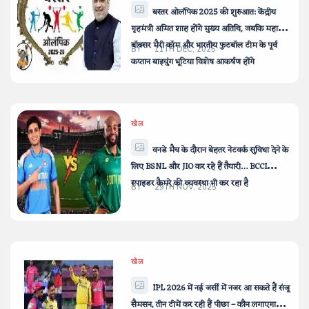
बस्तर ओलंपिक 2025 की शुरुआत: केंद्रीय
गृहमंत्री अमित शाह होंगे मुख्य अतिथि, जबकि महान
बॉक्सर मैरी कॉम और भारतीय फुटबॉल टीम के पूर्व
BY
11TH DEC, 2025
कप्तान बाइचुंग भूटिया विशेष आकर्षण होंगे
खेल
वनडे मैच के दौरान बेहतर नेटवर्क सुविधा देने के
लिए BSNL और JIO कर रहे हैं तैयारी… BCCI
स्पाइडर कैमरे की व्यवस्था भी कर रहा है
BY
29TH NOV, 2025
खेल
IPL 2026 में नई जर्सी में नजर आ सकते हैं संजू
सैमसन, तीन टीमें कर रही हैं पीछा – कौन लगाएगा