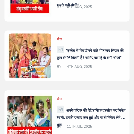
सबसे बड़ी बोली?
BY
8TH AUG, 2025
खेल
"इंग्लैंड से मैच छीनने वाले मोहम्मद सिराज की
कुल संपत्ति कितनी है? जानिए कमाई के सभी जरिये"
BY
4TH AUG, 2025
खेल
अपने करियर की ऐतिहासिक दहलीज पर मिचेल
स्टार्क, उनकी रफ्तार कम हुई और ना ही विकेट लेने की
भूख
BY
11TH JUL, 2025