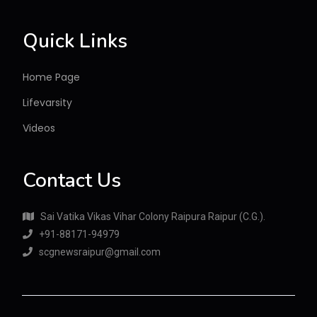
Quick Links
Home Page
Lifevarsity
Videos
Contact Us
Sai Vatika Vikas Vihar Colony Raipura Raipur (C.G.).
+91-88171-94979
scgnewsraipur@gmail.com