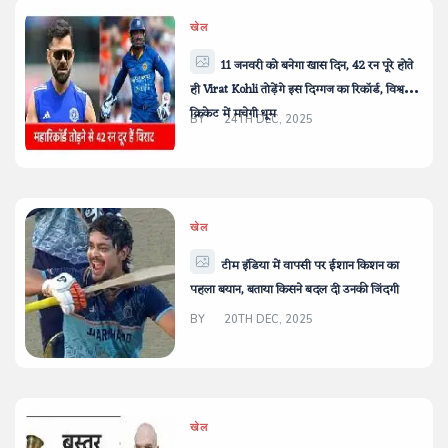
खेल
11 जनवरी को बनेगा खास दिन, 42 रन पूरे होते
ही Virat Kohli तोड़ेंगे इस दिग्गज का रिकॉर्ड, विश्व
क्रिकेट में मचेगी धूम
BY
24TH DEC, 2025
खेल
टीम इंडिया में वापसी पर ईशान किशन का
पहला बयान, बताया किसने बदल दी उनकी जिंदगी
BY
20TH DEC, 2025
खेल