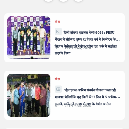
खेल
खेलो इंडिया ट्राइबल गेम्स-2026 : PRSU
मैदान में सीनियर पुरुष 71 किग्रा वर्ग में मिजोरम के
सिल्वन बेह्रोथाटलो ने स्नैच-क्लीन एंड जर्क में संतुलित
BY
27TH MAR, 2026
प्रदर्शन किया
खेल
"दीनदयाल अफीम संवर्धन योजना" चला रही
भाजपा: मंत्रियों के गृह जिलों में 17 दिन में 5 अफीम
फसलें, कांग्रेस ने लगाए संरक्षण के गंभीर आरोप
BY
24TH MAR, 2026