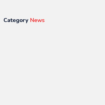
Category
News
खेल
खेलो
इंडिया
देश -
ट्राइबल
विदेश
धर्मेंद्र
गेम्स-202
छत्तीसगढ
हावड़ा–
प्रधान
: PRSU
पुणे
के
मैदान में