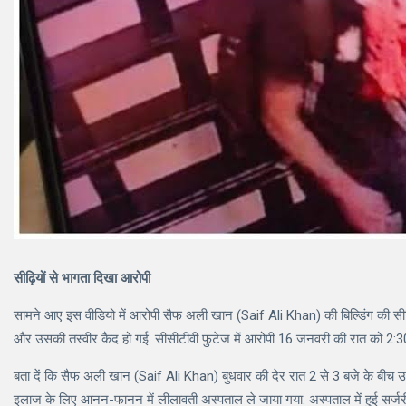
सीढ़ियों से भागता दिखा आरोपी
सामने आए इस वीडियो में आरोपी सैफ अली खान (Saif Ali Khan) की बिल्डिंग की सीढ़िय
और उसकी तस्वीर कैद हो गई. सीसीटीवी फुटेज में आरोपी 16 जनवरी की रात को 2:30 बज
बता दें कि सैफ अली खान (Saif Ali Khan) बुधवार की देर रात 2 से 3 बजे के बीच उनक
इलाज के लिए आनन-फानन में लीलावती अस्पताल ले जाया गया. अस्पताल में हुई सर्जर