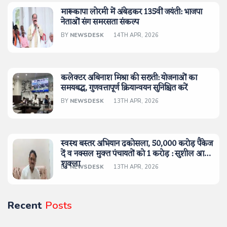
मारूकापा लोरमी में अंबेडकर 135वीं जयंती: भाजपा
नेताओं संग समरसता संकल्प
BY
NEWSDESK
14TH APR, 2026
कलेक्टर अबिनाश मिश्रा की सख्ती: योजनाओं का
समयबद्ध, गुणवत्तापूर्ण क्रियान्वयन सुनिश्चित करें
BY
NEWSDESK
13TH APR, 2026
स्वस्थ बस्तर अभियान ढकोसला, 50,000 करोड़ पैकेज
दें व नक्सल मुक्त पंचायतों को 1 करोड़ : सुशील आनंद
शुक्ला
BY
NEWSDESK
13TH APR, 2026
Recent
Posts