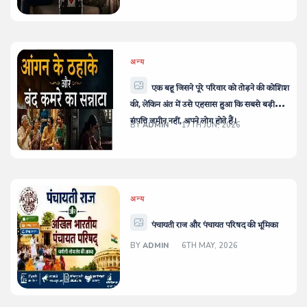
अन्य
एक बहू जिसने पूरे परिवार को तोड़ने की कोशिश
की, लेकिन अंत में उसे एहसास हुआ कि सबसे बड़ी
संपत्ति जमीन नहीं, अपने लोग होते हैं।
BY
ADMIN
17TH JUN, 2026
अन्य
पंचायती राज और पंचायत परिषद की भूमिका
BY
ADMIN
6TH MAY, 2026